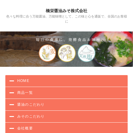
橋栄醤油みそ株式会社
色々な料理に合う万能醤油、万能味噌として、この味と心を通販で、全国のお客様
に
HOME
商品一覧
醤油のこだわり
みそのこだわり
会社概要