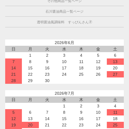
その他商品一覧ページ
石川醤油商品一覧ページ
透明醤油風調味料 すっぴんさん🄬
2026年6月
日
月
火
水
木
金
土
1
2
3
4
5
6
7
8
9
10
11
12
13
14
15
16
17
18
19
20
21
22
23
24
25
26
27
28
29
30
2026年7月
日
月
火
水
木
金
土
1
2
3
4
5
6
7
8
9
10
11
12
13
14
15
16
17
18
19
20
21
22
23
24
25