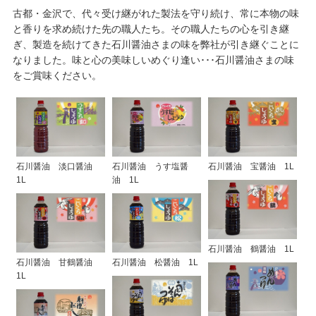
古都・金沢で、代々受け継がれた製法を守り続け、常に本物の味
と香りを求め続けた先の職人たち。その職人たちの心を引き継
ぎ、製造を続けてきた石川醤油さまの味を弊社が引き継ぐことに
なりました。味と心の美味しいめぐり逢い･･･石川醤油さまの味
をご賞味ください。
石川醤油 淡口醤油
石川醤油 うす塩醤
石川醤油 宝醤油 1L
1L
油 1L
石川醤油 鶴醤油 1L
石川醤油 甘鶴醤油
石川醤油 松醤油 1L
1L