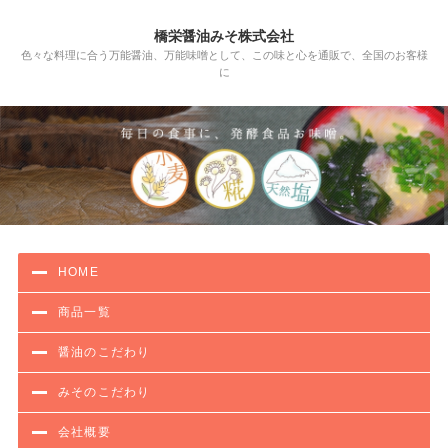
橋栄醤油みそ株式会社
色々な料理に合う万能醤油、万能味噌として、この味と心を通販で、全国のお客様
に
HOME
商品一覧
醤油のこだわり
みそのこだわり
会社概要