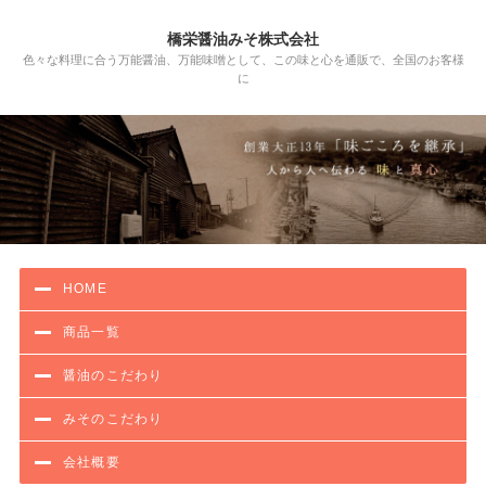
橋栄醤油みそ株式会社
色々な料理に合う万能醤油、万能味噌として、この味と心を通販で、全国のお客様
に
HOME
商品一覧
醤油のこだわり
みそのこだわり
会社概要