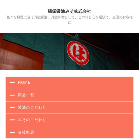
橋栄醤油みそ株式会社
色々な料理に合う万能醤油、万能味噌として、この味と心を通販で、全国のお客様
に
HOME
商品一覧
醤油のこだわり
みそのこだわり
会社概要